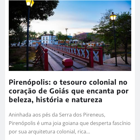
Pirenópolis: o tesouro colonial no
coração de Goiás que encanta por
beleza, história e natureza
Aninhada aos pés da Serra dos Pireneus,
Pirenópolis é uma joia goiana que desperta fascínio
por sua arquitetura colonial, rica…