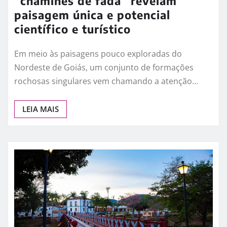
“chaminés de fada” revelam
paisagem única e potencial
científico e turístico
Em meio às paisagens pouco exploradas do
Nordeste de Goiás, um conjunto de formações
rochosas singulares vem chamando a atenção…
LEIA MAIS