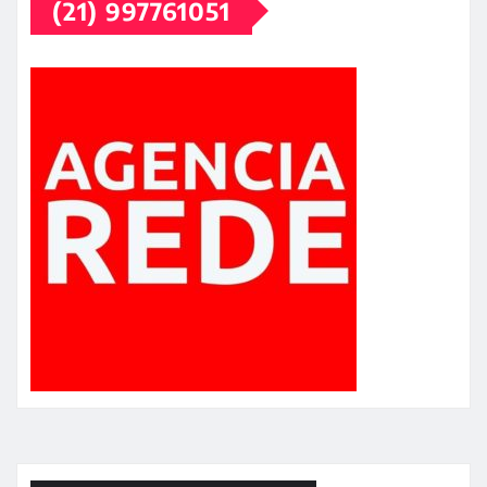
(21) 997761051