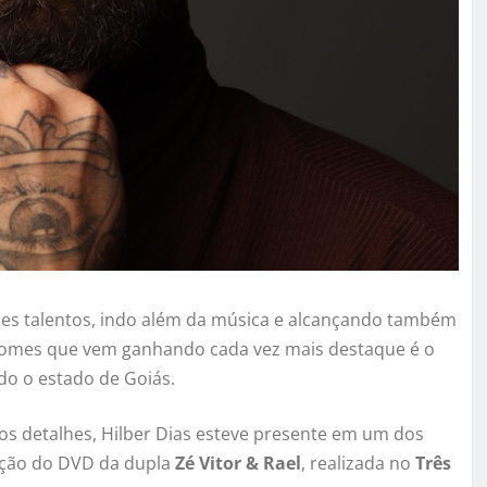
es talentos, indo além da música e alcançando também
nomes que vem ganhando cada vez mais destaque é o
do o estado de Goiás.
aos detalhes, Hilber Dias esteve presente em um dos
vação do DVD da dupla
Zé Vitor & Rael
, realizada no
Três