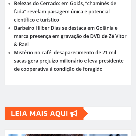
Gastronomia em Evidência: Festival Revoluciona
Cena Culinária no Distrito Federal
O maior ônibus elétrico do mundo inicia
produção e redefine padrões do transporte
coletivo
CURSO BÁSICO DE ADMINISTRAÇÃO E
GERÊNCIA
Por Dentro da Mente: uma jornada pela
Psicanálise — um mergulho profundo na
complexidade do ser humano contemporâneo
Virginia surpreende ao exaltar Vini Jr. com
acessório marcante
Belezas do Cerrado: em Goiás, “chaminés de
fada” revelam paisagem única e potencial
científico e turístico
Barbeiro Hilber Dias se destaca em Goiânia e
marca presença em gravação de DVD de Zé Vitor