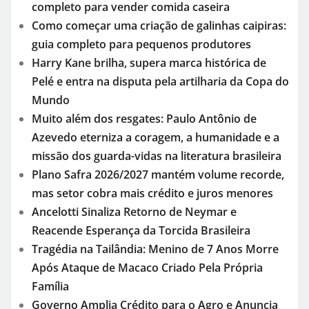
ÚLTIMAS NOTÍCIAS
Exame toxicológico para a primeira CNH gera
denúncias de cortes excessivos de cabelo e
revolta entre candidatas
Turismo rural fortalece economia e preserva
tradições em Goiás
Banda Imagem celebra 35 anos com Makéna à
frente dos vocais
Como montar um negócio de marmitas: guia
completo para vender comida caseira
Como começar uma criação de galinhas caipiras:
guia completo para pequenos produtores
Harry Kane brilha, supera marca histórica de
Pelé e entra na disputa pela artilharia da Copa do