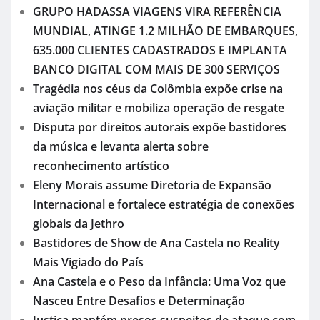
Justiça barra venda de ações e intensifica disputa
entre GPA e grupo francês Casino
Marinha do Brasil incorpora em junho o navio
Oiapoque, que será o segundo maior da frota
Brasileiro é detido por agentes de imigração nos
EUA e caso reacende debate sobre regras
migratórias
Franquias de terapias tântricas avançam e
atraem investidores
Chapada dos Veadeiros se consolida como
destino em alta e atrai turistas em busca de
natureza e conexão no Brasil
GRUPO HADASSA VIAGENS VIRA REFERÊNCIA
MUNDIAL, ATINGE 1.2 MILHÃO DE EMBARQUES,
635.000 CLIENTES CADASTRADOS E IMPLANTA
BANCO DIGITAL COM MAIS DE 300 SERVIÇOS
Tragédia nos céus da Colômbia expõe crise na