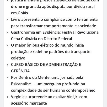
aviação militar e mobiliza operação de resgate
Disputa por direitos autorais expõe bastidores
da música e levanta alerta sobre
reconhecimento artístico
Eleny Morais assume Diretoria de Expansão
Internacional e fortalece estratégia de conexões
globais da Jethro
Bastidores de Show de Ana Castela no Reality
Mais Vigiado do País
Ana Castela e o Peso da Infância: Uma Voz que
Nasceu Entre Desafios e Determinação
Justiça mantém presos suspeitos de ataque com
drone e granada após disputa por dívida rural
em Goiás
Livro apresenta o compliance como ferramenta
para transformar comportamento e sociedade