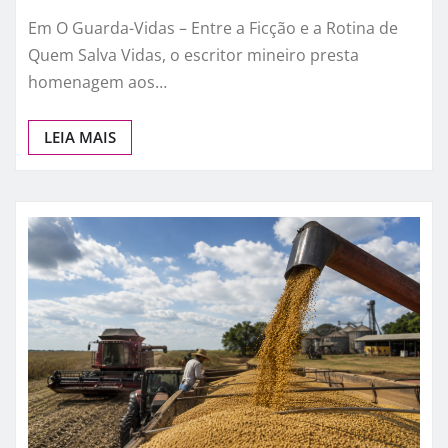
Muito além dos resgates: Paulo
Antônio de Azevedo eterniza a
coragem, a humanidade e a
missão dos guarda-vidas na
literatura brasileira
Em O Guarda-Vidas – Entre a Ficção e a Rotina de
Quem Salva Vidas, o escritor mineiro presta
homenagem aos…