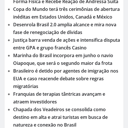
em marcos de sua trajetória com capítulos
especiais da turnê “Registro Histórico”
Poeta de Anápolis Marcelo Girard conquista o 1º
lugar no Concurso de Poesia Falada durante o 7º
Encontro Nacional de Escritores
EUA classificam PCC e CV como organizações
terroristas após agenda de Flávio Bolsonaro em
Washington
Marcelo Girard está entre os selecionados do
Concurso de Poesia do VII Encontro Nacional de
Escritores em Goiás
Gusttavo Lima Impressiona ao Exibir Nova
Forma Física e Recebe Reação de Andressa Suita
Copa do Mundo terá três cerimônias de abertura
inéditas em Estados Unidos, Canadá e México
Desenrola Brasil 2.0 amplia alcance e mira nova
fase de renegociação de dívidas