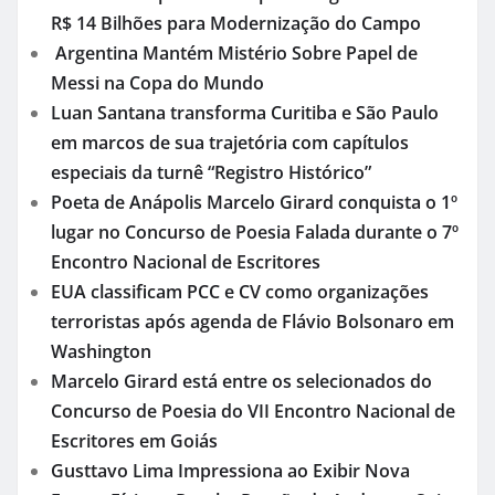
Mundo
Muito além dos resgates: Paulo Antônio de
Azevedo eterniza a coragem, a humanidade e a
missão dos guarda-vidas na literatura brasileira
Plano Safra 2026/2027 mantém volume recorde,
mas setor cobra mais crédito e juros menores
Ancelotti Sinaliza Retorno de Neymar e
Reacende Esperança da Torcida Brasileira
Tragédia na Tailândia: Menino de 7 Anos Morre
Após Ataque de Macaco Criado Pela Própria
Família
Governo Amplia Crédito para o Agro e Anuncia
R$ 14 Bilhões para Modernização do Campo
Argentina Mantém Mistério Sobre Papel de
Messi na Copa do Mundo
Luan Santana transforma Curitiba e São Paulo