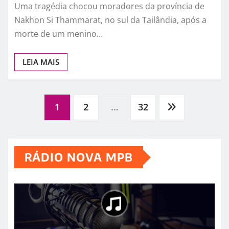
Tragédia na Tailândia: Menino de
7 Anos Morre Após Ataque de
Macaco Criado Pela Própria
Família
Uma tragédia chocou moradores da província de
Nakhon Si Thammarat, no sul da Tailândia, após a
morte de um menino…
LEIA MAIS