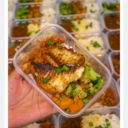
Banda Imagem celebra 35 anos
com Makéna à frente dos vocais
No ano em que celebra 35 anos de história, a
Banda Imagem inicia um novo capítulo de sua
trajetória. A…
LEIA MAIS