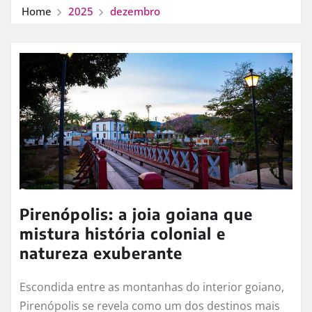
Home
2025
dezembro
Pirenópolis: a joia goiana que
mistura história colonial e
natureza exuberante
Escondida entre as montanhas do interior goiano,
Pirenópolis se revela como um dos destinos mais