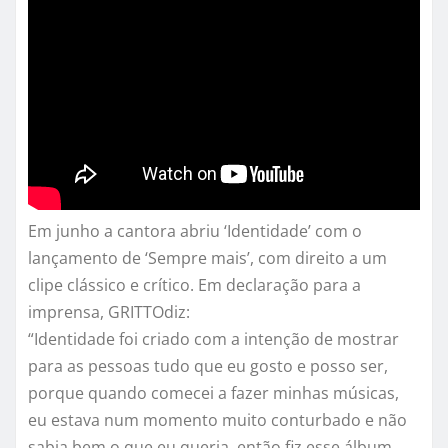
Em junho a cantora abriu ‘Identidade’ com o
lançamento de ‘Sempre mais’, com direito a um
clipe clássico e crítico. Em declaração para a
imprensa,
GRITTO
diz:
“Identidade foi criado com a intenção de mostrar
para as pessoas tudo que eu gosto e posso ser,
porque quando comecei a fazer minhas músicas,
eu estava num momento muito conturbado e não
sabia bem o que eu queria, então fiz esse álbum