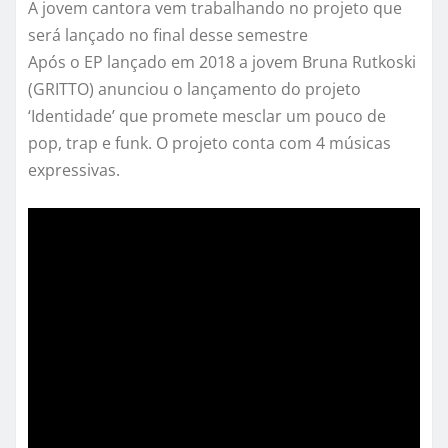
A jovem cantora vem trabalhando no projeto
que
será lançado
no final desse semestre
Após o EP lançado em 2018 a jovem Bruna
Rutkoski
(
GRITTO
) anunciou o lançamento do projeto
‘Identidade’ que promete mesclar um pouco de
pop,
trap
e funk. O projeto conta com 4 músicas
expressivas.