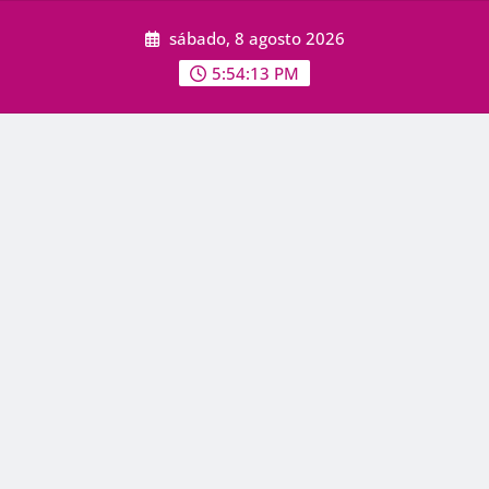
Skip
sábado, 8 agosto 2026
to
content
5:54:14 PM