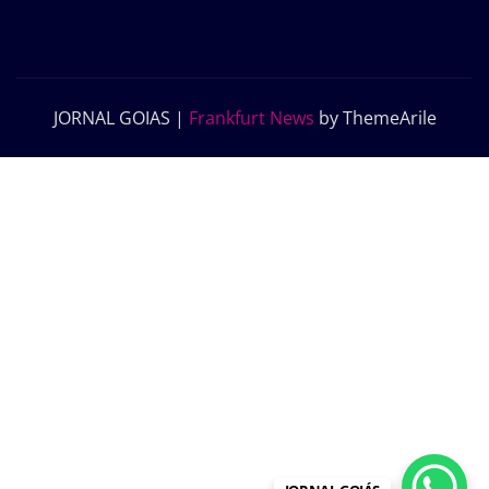
JORNAL GOIAS
|
Frankfurt News
by ThemeArile