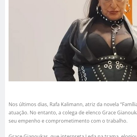
Nos últimos dias, Rafa Kalimann, atriz da novela “Famíli
atuação. No entanto, a colega de elenco Grace Gianouka
seu empenho e comprometimento com o trabalho.
Grace Gianoukas, que interpreta Leda na trama, elogiou