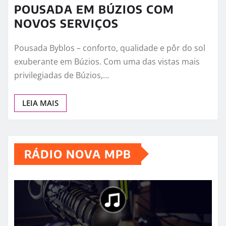
POUSADA EM BÚZIOS COM
NOVOS SERVIÇOS
Pousada Byblos – conforto, qualidade e pôr do sol
exuberante em Búzios. Com uma das vistas mais
privilegiadas de Búzios,…
LEIA MAIS
RÁDIO NOVA MPB