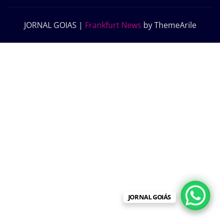
JORNAL GOIAS
|
Frankfurt News
by ThemeArile
JORNAL GOIÁS