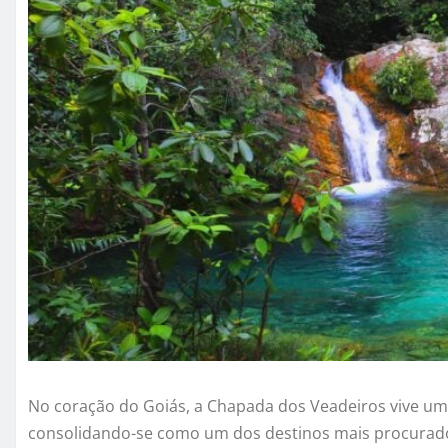
No coração do
Goiás
, a
Chapada dos Veadeiros
vive um
consolidando-se como um dos destinos mais procurado