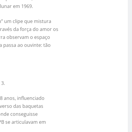
 lunar em 1969.
n” um clipe que mistura
ravés da força do amor os
erra observam o espaço
 passa ao ouvinte: tão
 3.
8 anos, influenciado
niverso das baquetas
 onde conseguisse
PB se articulavam em