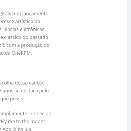
gitais tem lançamento
eresse artístico do
riências eletrônicas.
te clássico do passado
ofi, com a produção do
ção da OneRPM.
escolha dessa canção
7 anos se destaca pelo
 que possui.
u amplamente conhecido
“Fly me to the moon”
 Apollo na lua,