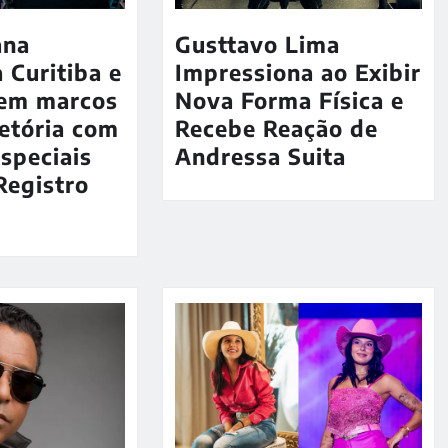
ana
Gusttavo Lima
 Curitiba e
Impressiona ao Exibir
 em marcos
Nova Forma Física e
jetória com
Recebe Reação de
especiais
Andressa Suita
Registro