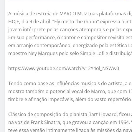
A música de estreia de
MARCO
MUZI
nas plataformas di
HOJE, dia 9 de abril. “Fly me to the moon” expressa o int
jovem intérprete pelas canções atemporais e pelas expe
Em sua performance, o cantor e compositor revisita es
em arranjo contemporâneo, energizado pela estética L
maestro Ney Marques pelo selo Simple Lofi e distribui
https://www.youtube.com/watch?v=2Y4ol_NSWw0
Tendo como base as influências musicais do artista, a 
mostra também o potencial vocal de
Marco
, que com 1
timbre e afinação impecáveis, além do vasto repertório
Clássico de composição do pianista Bart Howard, fico
na voz de Frank Sinatra, que gravou a canção em 1964. 
teve essa versão intimamente ligada às missões da nave