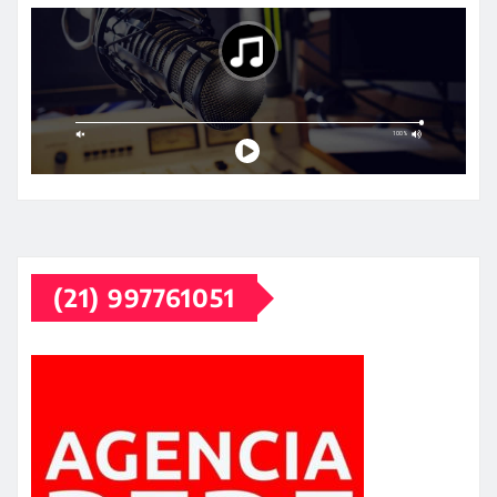
(21) 997761051