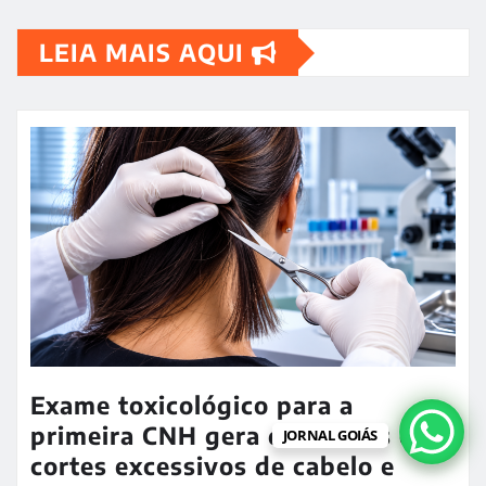
LEIA MAIS AQUI
Exame toxicológico para a
primeira CNH gera denúncias de
JORNAL GOIÁS
cortes excessivos de cabelo e