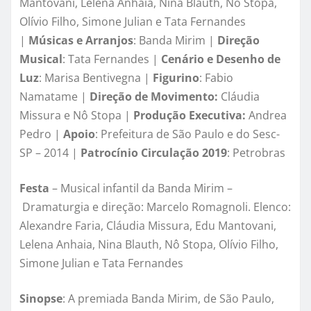
Mantovani, Lelena Anhaia, Nina Blauth, Nô Stopa,
Olívio Filho, Simone Julian e Tata Fernandes
|
Músicas e Arranjos
: Banda Mirim |
Direção
Musical
: Tata Fernandes |
Cenário e Desenho de
Luz
: Marisa Bentivegna |
Figurino
: Fabio
Namatame |
Direção de Movimento:
Cláudia
Missura e Nô Stopa |
Produção Executiva:
Andrea
Pedro |
Apoio
: Prefeitura de São Paulo e do Sesc-
SP – 2014 |
Patrocínio Circulação 2019
: Petrobras
Festa
– Musical infantil da Banda Mirim –
Dramaturgia e direção: Marcelo Romagnoli. Elenco:
Alexandre Faria, Cláudia Missura, Edu Mantovani,
Lelena Anhaia, Nina Blauth, Nô Stopa, Olívio Filho,
Simone Julian e Tata Fernandes
Sinopse
: A premiada Banda Mirim, de São Paulo,