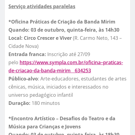
Serviço atividades paralelas
*Oficina Práticas de Criação da Banda Mirim
Quando: 03 de outubro, quinta-feira, à
s 14h30
Local:
Circo Crescer e Viver
(R. Carmo Neto, 143 –
Cidade Nova)
Entrada franca:
Inscrição até 27/09
pelo
https://www.sympla.com.br/
oficina–praticas-
de-criacao-
da-banda-mirim__634253
Público-alvo
:
Arte-educadores, estudantes de artes
cênicas, música, iniciados e interessados no
universo pedagógico infantil
Duração:
180 minutos
*Encontro Artístico – Desafios do Teatro e da
Música para Crianças e Jovens
Quando: 03 de outubro, quinta-feira, à
s 18h30