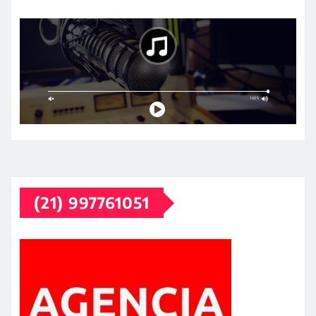
(21) 997761051