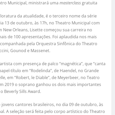
atro Municipal, ministrará uma
masterclass
gratuita
oratura da atualidade, é o terceiro nome da série
ia 13 de outubro, às 17h, no Theatro Municipal com
em New Orleans, Lisette começou sua carreira no
ais de 100 apresentações. Foi aplaudida nos mais
Acompanhada pela Orquestra Sinfônica do Theatro
Puccini, Gounod e Massenet.
rtista com presença de palco “magnética”, que “canta
 papel-título em “Rodelinda”, de Haendel, no Grande
lle, em “Robert, le Diable”, de Meyerbeer, no Teatro
em 2019 o soprano ganhou os dois mais importantes
 Beverly Sills Award.
 jovens cantores brasileiros, no dia 09 de outubro, às
l. A seleção será feita pelo corpo artístico do Theatro