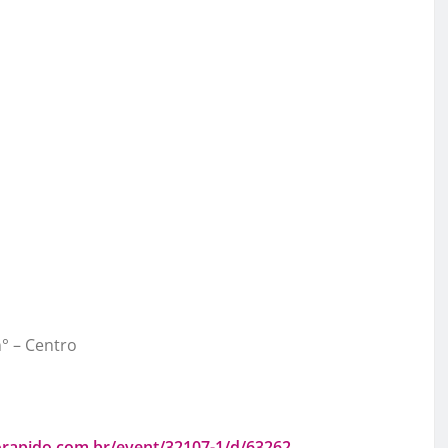
n° – Centro
orapido.com.br/event/32107-1/d/63262