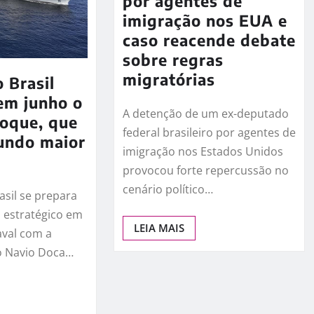
por agentes de
imigração nos EUA e
caso reacende debate
sobre regras
migratórias
 Brasil
em junho o
A detenção de um ex-deputado
poque, que
federal brasileiro por agentes de
undo maior
imigração nos Estados Unidos
provocou forte repercussão no
cenário político…
asil se prepara
 estratégico em
LEIA MAIS
aval com a
o Navio Doca…